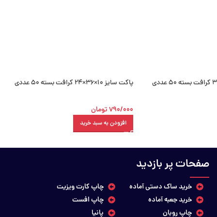
پاکت سایز 10×36×24 کرافت بسته 50 عددی
790/000
تومان
افزودن به سبد خرید
صفحات پر بازدید
خرید ساک دستی آماده
چاپ کارت ویزیت
خرید جعبه آماده
چاپ افست
چاپ روبان
پانیا