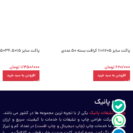
پاکت سایز 5×16×11 کرافت بسته 50 عددی
پاکت سایز 15×32.5×35 کرافت بسته 50 عددی
620/000
تومان
1/450/000
تومان
افزودن به سبد خرید
افزودن به سبد خرید
درباره پانیک
چاپ و تبلیغات پانیک
یکی از با تجربه ترین مجموعه ها در کشور می باشد.
ما یک شرکت طراحی چاپ و تبلیغات با خدمات با کیفیت، سریع و ارزان
هستیم. ما خدمات چاپ (
چاپ دیجیتال
و
چاپ افست
) در تعداد کم و تیراژ
بالا، مانند
تگ آویز
،
جعبه آماده
، کارت ویزیت، چاپ فولدر و کاتالوگ و … را