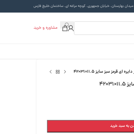
 میدان بهارستان. خیابان جمهوری. کوچه مراغه ای. ساختمان خلیج فارس
مشاوره و خرید
 ای قرمز سبز سایز 11.5×31×42
3×42
ن به سبد خرید