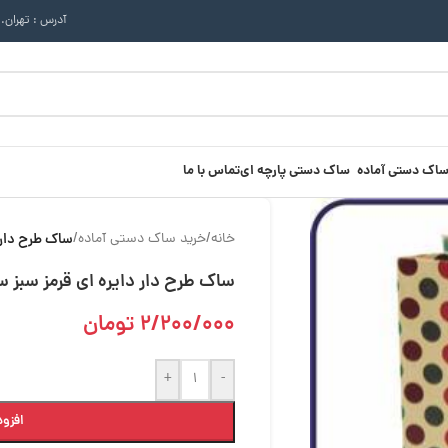
آدرس : تهران.
ساک دستی آماده
ساک دستی پارچه ای
تماس با ما
خانه
/
خرید ساک دستی آماده
/
ساک طرح دار دایره
ساک طرح دار دایره ای قرمز سبز سایز 11.5×1
2/200/000
تومان
+
-
افزود