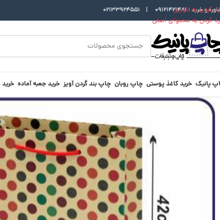
رد کردن به ناوبری
اوره و خرید :
09121421481
|
02133924551
رد کردن به محتوای اصلی
پ پانیک
خرید کاغذ پوستی
چاپ روبان
چاپ بند گردن آویز
خرید جعبه آماده
خرید 