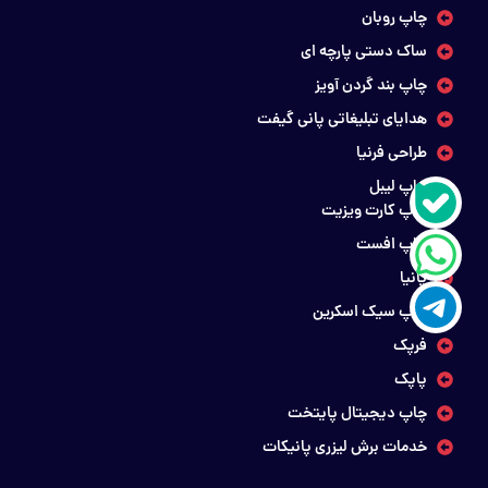
چاپ روبان
ساک دستی پارچه ای
چاپ بند گردن آویز
هدایای تبلیغاتی پانی گیفت
طراحی فرنیا
چاپ لیبل
چاپ کارت ویزیت
چاپ افست
پانیا
چاپ سیک اسکرین
فرپک
پاپک
چاپ دیجیتال پایتخت
خدمات برش لیزری پانیکات