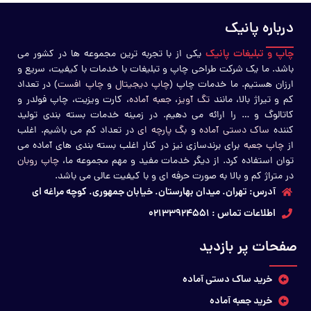
درباره پانیک
چاپ و تبلیغات پانیک
یکی از با تجربه ترین مجموعه ها در کشور می
باشد. ما یک شرکت طراحی چاپ و تبلیغات با خدمات با کیفیت، سریع و
ارزان هستیم. ما خدمات چاپ (
چاپ دیجیتال
و
چاپ افست
) در تعداد
کم و تیراژ بالا، مانند
تگ آویز
،
جعبه آماده
، کارت ویزیت، چاپ فولدر و
کاتالوگ و … را ارائه می دهیم. در زمینه خدمات بسته بندی تولید
کننده
ساک دستی آماده
و
بگ پارچه ای
در تعداد کم می باشیم. اغلب
از
چاپ جعبه
برای برندسازی نیز در کنار اغلب بسته بندی های آماده می
توان استفاده کرد. از دیگر خدمات مفید و مهم مجموعه ما،
چاپ روبان
در متراژ کم و بالا به صورت حرفه ای و با کیفیت عالی می باشد.
آدرس: تهران. میدان بهارستان. خیابان جمهوری. کوچه مراغه ای
اطلاعات تماس : 02133924551
صفحات پر بازدید
خرید ساک دستی آماده
خرید جعبه آماده