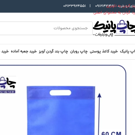
رد کردن به ناوبری
اوره و خرید :
09121421481
|
02133924551
رد کردن به محتوای اصلی
پ پانیک
خرید کاغذ پوستی
چاپ روبان
چاپ بند گردن آویز
خرید جعبه آماده
خرید 