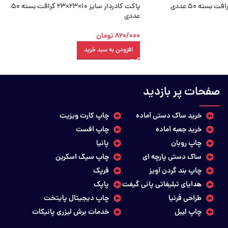
پاکت کادردار سایز 10×23×23 کرافت بسته 50
عددی
820/000
تومان
افزودن به سبد خرید
صفحات پر بازدید
خرید ساک دستی آماده
چاپ کارت ویزیت
خرید جعبه آماده
چاپ افست
چاپ روبان
پانیا
ساک دستی پارچه ای
چاپ سیک اسکرین
چاپ بند گردن آویز
فرپک
هدایای تبلیغاتی پانی گیفت
پاپک
طراحی فرنیا
چاپ دیجیتال پایتخت
چاپ لیبل
خدمات برش لیزری پانیکات