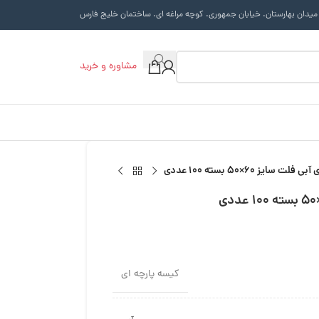
 میدان بهارستان. خیابان جمهوری. کوچه مراغه ای. ساختمان خلیج فارس
مشاوره و خرید
 سایز 60×50 بسته 100 عددی
کیسه پارچه ای