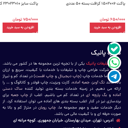
پاکت 6×20×15 کرافت بسته 50 عددی
پاکت سایز 10×23×23 کرافت بسته 50 عددی
650/000
تومان
750/000
تومان
افزودن به سبد خرید
افزودن به سبد خرید
درباره پانیک
چاپ و تبلیغات پانیک
یکی از با تجربه ترین مجموعه ها در کشور می باشد.
ما یک شرکت طراحی چاپ و تبلیغات با خدمات با کیفیت، سریع و ارزان
هستیم. ما خدمات چاپ (
چاپ دیجیتال
و
چاپ افست
) در تعداد کم و تیراژ
بالا، مانند
تگ آویز
،
جعبه آماده
، کارت ویزیت، چاپ فولدر و کاتالوگ و … را
ارائه می دهیم. در زمینه خدمات بسته بندی تولید کننده
ساک دستی
آماده
و
بگ پارچه ای
در تعداد کم می باشیم. اغلب از
چاپ جعبه
برای
برندسازی نیز در کنار اغلب بسته بندی های آماده می توان استفاده کرد. از
دیگر خدمات مفید و مهم مجموعه ما،
چاپ روبان
در متراژ کم و بالا به
صورت حرفه ای و با کیفیت عالی می باشد.
آدرس: تهران. میدان بهارستان. خیابان جمهوری. کوچه مراغه ای