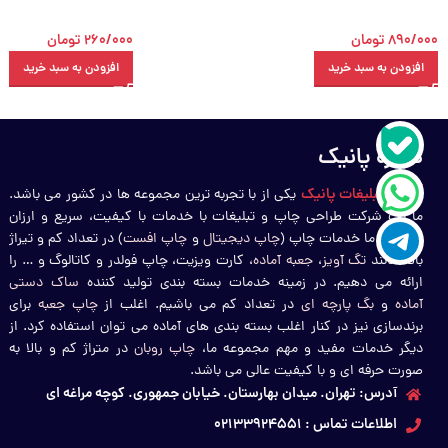
890/000
تومان
260/000
تومان
افزودن به سبد خرید
افزودن به سبد خرید
درباره پانیک
چاپ و تبلیغات پانیک
یکی از با تجربه ترین مجموعه ها در کشور می باشد.
ما یک شرکت طراحی چاپ و تبلیغات با خدمات با کیفیت، سریع و ارزان
هستیم. ما خدمات چاپ (
چاپ دیجیتال
و
چاپ افست
) در تعداد کم و تیراژ
بالا، مانند
تگ آویز
،
جعبه آماده
، کارت ویزیت، چاپ فولدر و کاتالوگ و … را
ارائه می دهیم. در زمینه خدمات بسته بندی تولید کننده
ساک دستی
آماده
و
بگ پارچه ای
در تعداد کم می باشیم. اغلب از
چاپ جعبه
برای
برندسازی نیز در کنار اغلب بسته بندی های آماده می توان استفاده کرد. از
دیگر خدمات مفید و مهم مجموعه ما،
چاپ روبان
در متراژ کم و بالا به
صورت حرفه ای و با کیفیت عالی می باشد.
آدرس: تهران. میدان بهارستان. خیابان جمهوری. کوچه مراغه ای
اطلاعات تماس : 02133924551