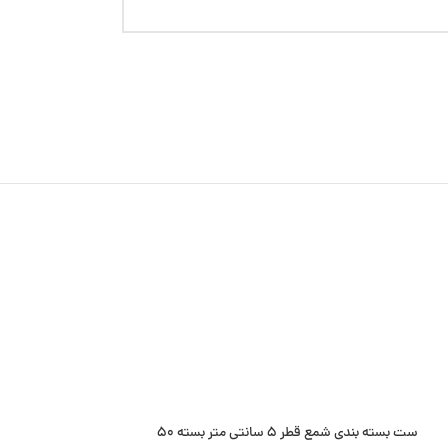
ست بسته بندی شمع قطر 5 سانتی متر بسته 50
کارت اسکرانچی سایز 8 سانتی متر بسته 50 عدد