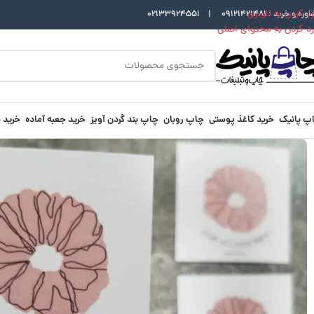
رد کردن به ناوبری
اوره و خرید :
09121421481
|
02133924551
رد کردن به محتوای اصلی
پ پانیک
خرید کاغذ پوستی
چاپ روبان
چاپ بند گردن آویز
خرید جعبه آماده
خرید 