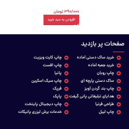
390/000
تومان
افزودن به سبد خرید
صفحات پر بازدید
خرید ساک دستی آماده
چاپ کارت ویزیت
خرید جعبه آماده
چاپ افست
چاپ روبان
پانیا
ساک دستی پارچه ای
چاپ سیک اسکرین
چاپ بند گردن آویز
فرپک
هدایای تبلیغاتی پانی گیفت
پاپک
طراحی فرنیا
چاپ دیجیتال پایتخت
چاپ لیبل
خدمات برش لیزری پانیکات