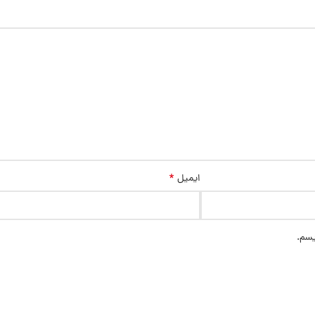
*
ایمیل
یسم.