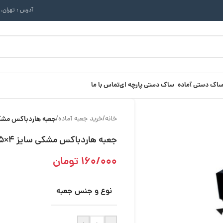
آدرس : تهران.
ساک دستی آماده
ساک دستی پارچه ای
تماس با ما
خانه
/
خرید جعبه آماده
/
جعبه هاردباکس مشکی سای
جعبه هاردباکس مشکی سایز 4×15×15
160/000
تومان
نوع و جنس جعبه