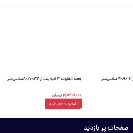
جعبه ایفلوت 3 لایه بنددار 32×20×8سانتی‌متر
2/790/000
تومان
افزودن به سبد خرید
صفحات پر بازدید