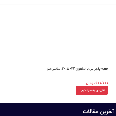
جعبه پذیرایی با سلفون 22×15×12سانتی‌متر
جعبه پنجره دار سایز 30×20×7 سانتی‌متر
600/000
تومان
1/400/000
تومان
افزودن به سبد خرید
افزودن به سبد خرید
آخرین مقالات