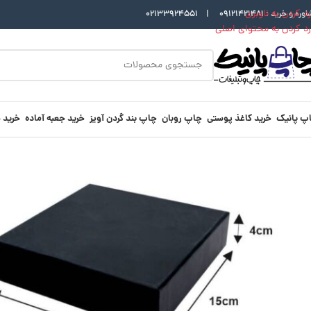
رد کردن به ناوبری
اوره و خرید :
09121421481
|
02133924551
رد کردن به محتوای اصلی
پ پانیک
خرید کاغذ پوستی
چاپ روبان
چاپ بند گردن آویز
خرید جعبه آماده
خرید 