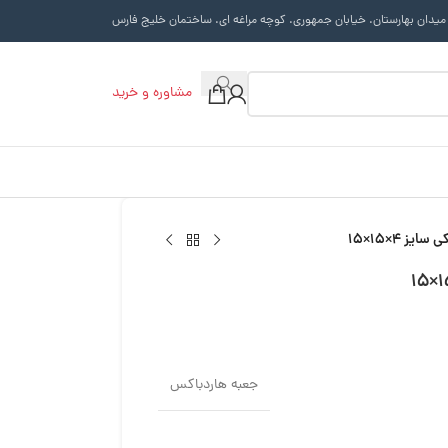
 میدان بهارستان. خیابان جمهوری. کوچه مراغه ای. ساختمان خلیج فارس
مشاوره و خرید
ز 4×15×15
جعبه هاردباکس