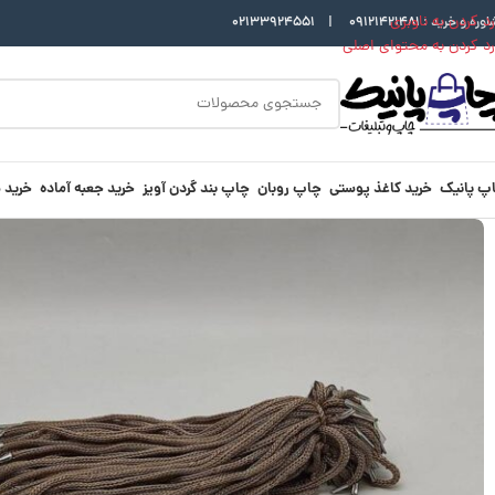
رد کردن به ناوبری
اوره و خرید :
09121421481
|
02133924551
رد کردن به محتوای اصلی
پ پانیک
خرید کاغذ پوستی
چاپ روبان
چاپ بند گردن آویز
خرید جعبه آماده
خرید 