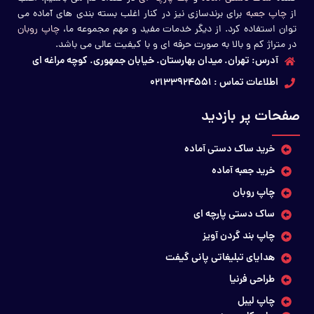
از
چاپ جعبه
برای برندسازی نیز در کنار اغلب بسته بندی های آماده می
توان استفاده کرد. از دیگر خدمات مفید و مهم مجموعه ما،
چاپ روبان
در متراژ کم و بالا به صورت حرفه ای و با کیفیت عالی می باشد.
آدرس: تهران. میدان بهارستان. خیابان جمهوری. کوچه مراغه ای
جعبه
لیبل دایره ای برای اغلب کسب و کارهایی که نیاز به بسته بندی به صورت
اطلاعات تماس : 02133924551
آماده
ساک دستی آماده
کاغذ پوستی آماده
و یا
دارند و یا از
برای زیبایی
بیشتر بسته های خود استفاده می کنند یک ضرورت به حساب می آید. در
صفحات پر بازدید
ادامه از کاربردهای دیگر لیبل دایره ای با شما صحبت خواهیم کرد:
خرید ساک دستی آماده
لیبل دایره ای برای بسته بندی لباس
خرید جعبه آماده
لیبل دایره ای برای بسته بندی محصولات آرایشی و بهداشتی
لیبل دایره ای برای بسته بندی محصولات پزشکی
چاپ روبان
لیبل دایره ای برای بسته بندی محصولات خوراکی
ساک دستی پارچه ای
لیبل دایره ای برای بسته بندی خشکبار
لیبل دایره ای برای بسته بندی محصولات الکترونیکی
چاپ بند گردن آویز
هدایای تبلیغاتی پانی گیفت
مشاهده قيمت ساک دستی آماده
طراحی فرنیا
چاپ لیبل