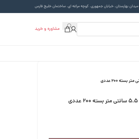
 میدان بهارستان. خیابان جمهوری. کوچه مراغه ای. ساختمان خلیج فارس
مشاوره و خرید