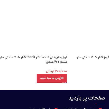
لیبل دایره ای آماده قلب قرمز قطر 5.5 سانتی متر
لیبل دایره ای آماده thank you قطر 5.5 سانتی مت
بسته 200 عددی
600/000
تومان
افزودن به سبد خرید
صفحات پر بازدید