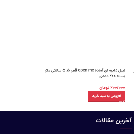
ر
لیبل دایره ای آماده open me قطر 5.5 سانتی متر
بسته 200 عددی
بسته 200 عددی
600/000
تومان
600/000
تومان
افزودن به سبد خرید
افزودن به سبد خرید
آخرین مقالات