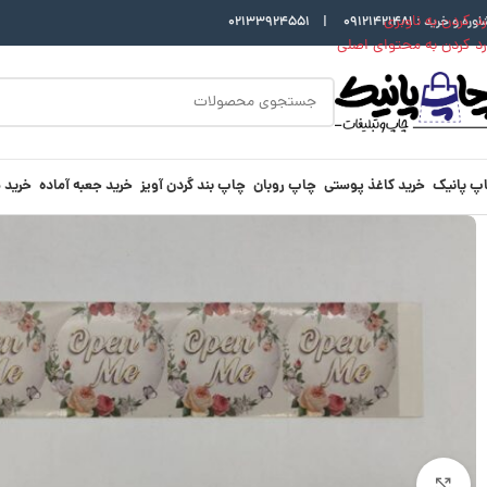
رد کردن به ناوبری
اوره و خرید :
09121421481
|
02133924551
رد کردن به محتوای اصلی
پ پانیک
خرید کاغذ پوستی
چاپ روبان
چاپ بند گردن آویز
خرید جعبه آماده
خرید 
بزرگنمایی تصویر