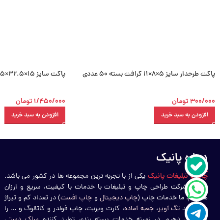
پاکت طرحدار سایز 5×8×11 کرافت بسته 50 عددی
پاکت سایز 15×32.5×35 کرافت بسته 50 عددی
300/000
تومان
1/450/000
تومان
افزودن به سبد خرید
افزودن به سبد خرید
درباره پانیک
چاپ و تبلیغات پانیک
یکی از با تجربه ترین مجموعه ها در کشور می باشد.
ما یک شرکت طراحی چاپ و تبلیغات با خدمات با کیفیت، سریع و ارزان
هستیم. ما خدمات چاپ (
چاپ دیجیتال
و
چاپ افست
) در تعداد کم و تیراژ
بالا، مانند
تگ آویز
،
جعبه آماده
، کارت ویزیت، چاپ فولدر و کاتالوگ و … را
ارائه می دهیم. در زمینه خدمات بسته بندی تولید کننده
ساک دستی