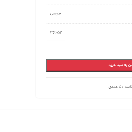
طوسی
52×36
ن به سبد خرید
5 عددی