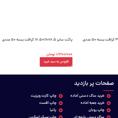
پاکت سایز 16.5×18×16.5 کرافت بسته 50 عددی
1/300/000
تومان
افزودن به سبد خرید
صفحات پر بازدید
خرید ساک دستی آماده
چاپ کارت ویزیت
خرید جعبه آماده
چاپ افست
چاپ روبان
پانیا
ساک دستی پارچه ای
چاپ سیک اسکرین