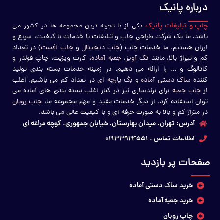
درباره پانیک
چاپ و تبلیغات پانیک
یکی از با تجربه ترین مجموعه ها در کشور می
باشد. ما یک شرکت طراحی چاپ و تبلیغات با خدمات با کیفیت، سریع و
ارزان هستیم. ما خدمات چاپ (
چاپ دیجیتال
و
چاپ افست
) در تعداد
کم و تیراژ بالا، مانند
تگ آویز
،
جعبه آماده
، کارت ویزیت، چاپ فولدر و
کاتالوگ و … را ارائه می دهیم. در زمینه خدمات بسته بندی تولید
کننده
ساک دستی آماده
و
بگ پارچه ای
در تعداد کم می باشیم. اغلب
از
چاپ جعبه
برای برندسازی نیز در کنار اغلب بسته بندی های آماده می
توان استفاده کرد. از دیگر خدمات مفید و مهم مجموعه ما،
چاپ روبان
در متراژ کم و بالا به صورت حرفه ای و با کیفیت عالی می باشد.
آدرس: تهران. میدان بهارستان. خیابان جمهوری. کوچه مراغه ای
اطلاعات تماس : 02133924551
کاربرد پاکت ترحیم چیست؟
صفحات پر بازدید
خرید ساک دستی آماده
خرید جعبه آماده
چاپ روبان