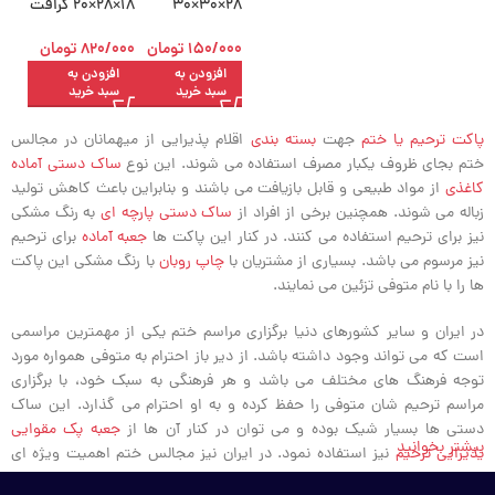
28×30×30
18×28×20 کرافت
کرافت بسته 50
بسته 50 عددی
عددی
150/000
تومان
820/000
تومان
افزودن به
افزودن به
سبد خرید
سبد خرید
پاکت ترحیم یا ختم
جهت
بسته بندی
اقلام پذیرایی از میهمانان در مجالس
ختم بجای ظروف یکبار مصرف استفاده می شوند. این نوع
ساک دستی آماده
کاغذی
از مواد طبیعی و قابل بازیافت می باشند و بنابراین باعث کاهش تولید
زباله می شوند. همچنین برخی از افراد از
ساک دستی پارچه ای
به رنگ مشکی
نیز برای ترحیم استفاده می کنند. در کنار این پاکت ها
جعبه آماده
برای ترحیم
نیز مرسوم می باشد. بسیاری از مشتریان با
چاپ روبان
با رنگ مشکی این پاکت
ها را با نام متوفی تزئین می نمایند.
در ایران و سایر کشورهای دنیا برگزاری مراسم ختم یکی از مهمترین مراسمی
است که می تواند وجود داشته باشد. از دیر باز احترام به متوفی همواره مورد
توجه فرهنگ های مختلف می باشد و هر فرهنگی به سبک خود، با برگزاری
مراسم ترحیم شان متوفی را حفظ کرده و به او احترام می گذارد. این ساک
دستی ها بسیار شیک بوده و می توان در کنار آن ها از
جعبه پک مقوایی
بیشتر بخوانید
پذیرایی ترحیم
نیز استفاده نمود. در ایران نیز مجالس ختم اهمیت ویژه ای
دارند. شاید پذیرایی از میهمانان مهمترین قسمت مراسم ترحیم باشد.