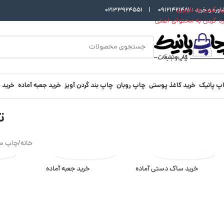
رد کردن به ناوبری
اوره و خرید :
09121421481
|
02133924551
رد کردن به محتوای اصلی
پ پانیک
خرید کاغذ پوستی
چاپ روبان
چاپ بند گردن آویز
خرید جعبه آماده
خرید 
ت
خانه
/
چاپ مار
خرید ساک دستی آماده
خرید جعبه آماده